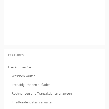
FEATURES
Hier können Sie:
Wäschen kaufen
Prepaidguthaben aufladen
Rechnungen und Transaktionen anzeigen
Ihre Kundendaten verwalten